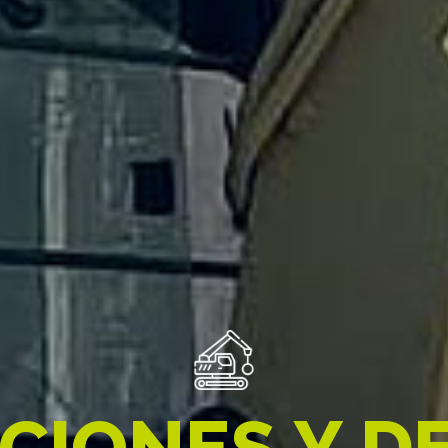
C
I
O
N
E
S
Y
D