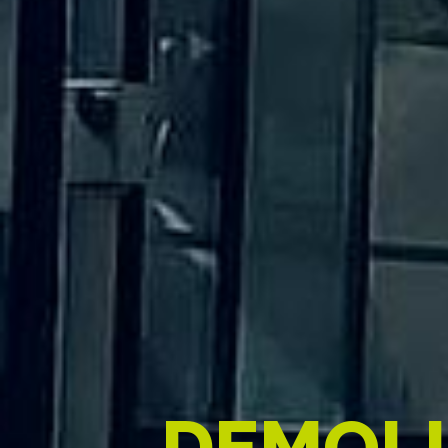
D
E
M
O
L
I