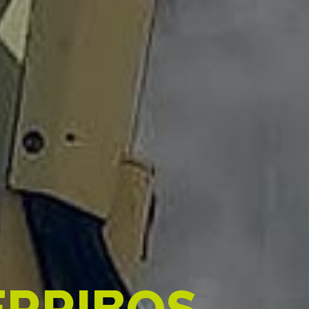
E
R
R
I
B
O
S